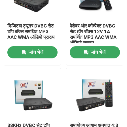
हमारे बारे में
डिजिटल ट्यूनर DVBC सेट
पेशेवर और कॉम्पैक्ट DVBC
टॉप बॉक्स समर्थित MP3
सेट टॉप बॉक्स 12V 1A
फैक्टरी यात्रा
AAC WMA ऑडियो प्रारूप
समर्थित MP3 AAC WMA
ऑडियो प्रारूप
जांच भेजें
जांच भेजें
गुणवत्ता नियंत्रण
हमसे संपर्क करें
एक बोली का अनुरोध
टीवी सेट टॉप बॉक्स
डीवीबीसी सेट टॉप बॉक्स
38KHz DVBC सेट टॉप
समायोज्य आयाम अनुपात 4:3