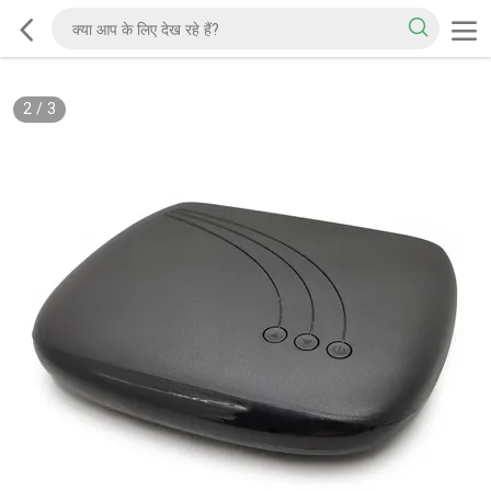
2
/
3