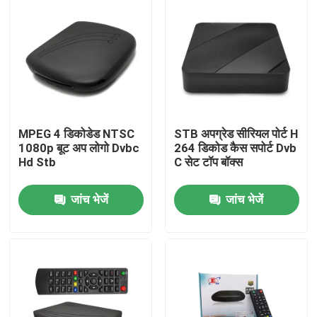
MPEG 4 डिकोडेड NTSC
STB अपग्रेड सीरियल पोर्ट H
1080p बूट अप लोगो Dvbc
264 डिकोड कैस सपोर्ट Dvb
Hd Stb
C सेट टॉप बॉक्स
जांच भेजें
जांच भेजें
होम
उत्पाद
वीआर दिखाएँ