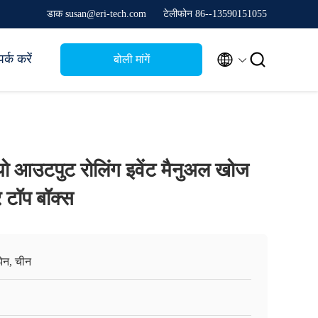
डाक susan@eri-tech.com
टेलीफोन 86--13590151055


र्क करें
बोली मांगें
 आउटपुट रोलिंग इवेंट मैनुअल खोज
टॉप बॉक्स
ेन, चीन