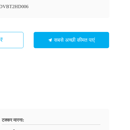
ी-DVBT2HD006
ें
सबसे अच्छी कीमत पाएं
टक्कर मारना: