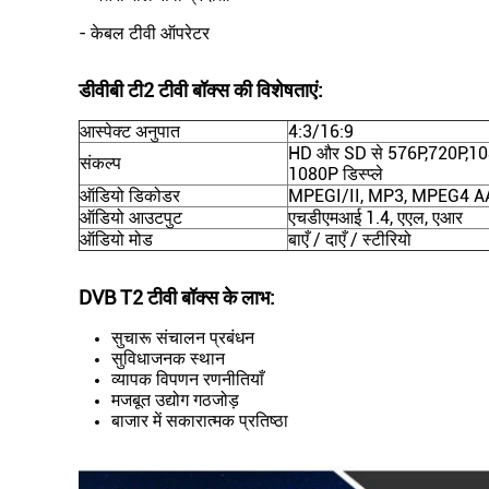
- केबल टीवी ऑपरेटर
डीवीबी टी2 टीवी बॉक्स की विशेषताएं:
आस्पेक्ट अनुपात
4:3/16:9
HD और SD से 576P,720P,10
संकल्प
1080P डिस्प्ले
ऑडियो डिकोडर
MPEGI/II, MP3, MPEG4 A
ऑडियो आउटपुट
एचडीएमआई 1.4, एएल, एआर
ऑडियो मोड
बाएँ / दाएँ / स्टीरियो
DVB T2 टीवी बॉक्स के लाभ:
सुचारू संचालन प्रबंधन
सुविधाजनक स्थान
व्यापक विपणन रणनीतियाँ
मजबूत उद्योग गठजोड़
बाजार में सकारात्मक प्रतिष्ठा