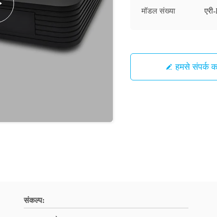
मॉडल संख्या
एर
हमसे संपर्क कर
संकल्प: