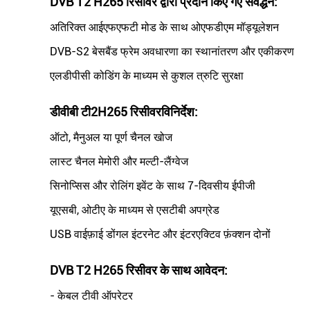
DVB T2 H265 रिसीवर द्वारा प्रदान किए गए संवर्द्धन:
अतिरिक्त आईएफएफटी मोड के साथ ओएफडीएम मॉड्यूलेशन
DVB-S2 बेसबैंड फ्रेम अवधारणा का स्थानांतरण और एकीकरण
एलडीपीसी कोडिंग के माध्यम से कुशल त्रुटि सुरक्षा
डीवीबी टी2
H265 रिसीवर
विनिर्देश
:
ऑटो, मैनुअल या पूर्ण चैनल खोज
लास्ट चैनल मेमोरी और मल्टी-लैंग्वेज
सिनोप्सिस और रोलिंग इवेंट के साथ 7-दिवसीय ईपीजी
यूएसबी, ओटीए के माध्यम से एसटीबी अपग्रेड
USB वाईफ़ाई डोंगल इंटरनेट और इंटरएक्टिव फ़ंक्शन दोनों
DVB T2 H265 रिसीवर के साथ आवेदन
:
- केबल टीवी ऑपरेटर