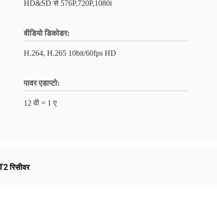
HD&SD से 576P,720P,1080i
वीडियो डिकोडर:
H.264, H.265 10bit/60fps HD
पावर एडाप्टो:
12 वी = 1 ए
T2 रिसीवर