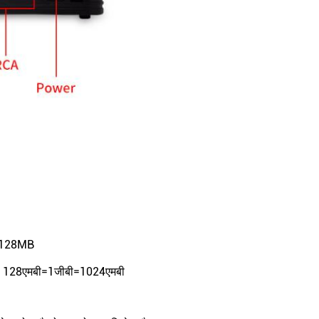
=128MB
3 128एमबी=1जीबी=1024एमबी