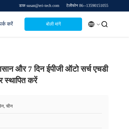
डाक susan@eri-tech.com
टेलीफोन 86--13590151055


र्क करें
बोली मांगें
आसान और 7 दिन ईपीजी ऑटो सर्च एचडी
 स्थापित करें
ेन, चीन