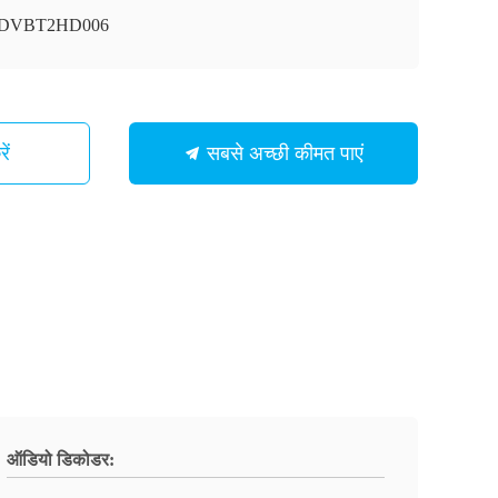
ी-DVBT2HD006
ें
सबसे अच्छी कीमत पाएं
ऑडियो डिकोडर: