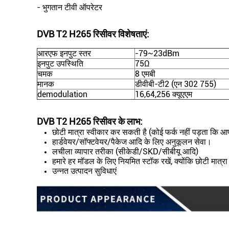
- भुगतान टीवी ऑपरेटर
DVB T2 H265 रिसीवर विशेषताएं:
आरएफ इनपुट स्तर
-79~23dBm
इनपुट उपस्थिति
75Ω
चमक
8 एमबी
मानक
डीवीबी-टी2 (एन 302 755)
demodulation
16,64,256 क्यूएएम
DVB T2 H265 रिसीवर के लाभ:
छोटी मात्रा स्वीकार कर सकती है (कोई फर्क नहीं पड़ता कि आ
हार्डवेयर/सॉफ्टवेयर/पैकेज आदि के लिए अनुकूलन सेवा।
लचीला व्यापार तरीका (सीकेडी/SKD/सीबीयू आदि)
हमारे हर मॉडल के लिए नियमित स्टॉक रखें, क्योंकि छोटी मात्
उन्नत उत्पादन सुविधाएं