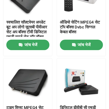
हमारे बारे में
स्वचालित सॉफ़्टवेयर अपडेट
ऑडियो सेटिंग MPEG4 सेट
बूट अप लोगो यूएसबी पीवीआर
टॉप बॉक्स Dvbc सिग्नल
फैक्टरी यात्रा
सेट अप बॉक्स टीवी डिजिटल
केबल बॉक्स
एचडी स्मार्ट सेट टॉप बॉक्स
जांच भेजें
जांच भेजें
गुणवत्ता नियंत्रण
हमसे संपर्क करें
एक बोली का अनुरोध
टीवी सेट टॉप बॉक्स
डीवीबीसी सेट टॉप बॉक्स
टाइम शिफ्ट MPEG4 सेट
डिजिटल डीवीबी सी एचडी