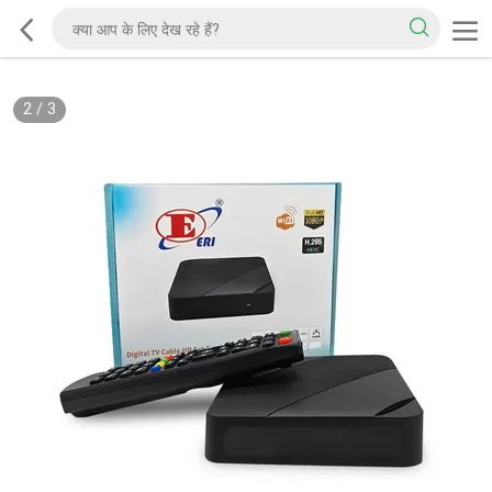
2
/
3