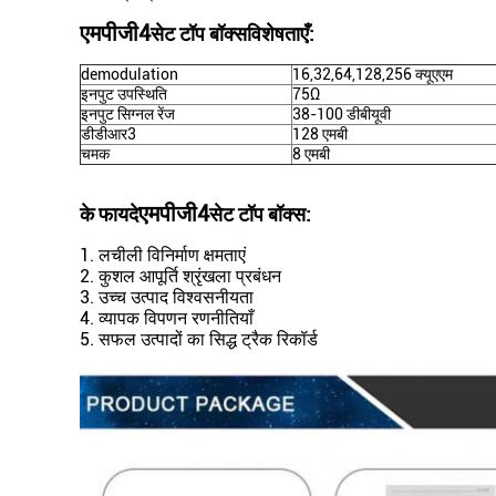
एमपीजी4
सेट टॉप बॉक्स
विशेषताएँ:
demodulation
16,32,64,128,256 क्यूएएम
इनपुट उपस्थिति
75Ω
इनपुट सिग्नल रेंज
38-100 डीबीयूवी
डीडीआर3
128 एमबी
चमक
8 एमबी
एमपीजी4
के फायदे
सेट टॉप बॉक्स
:
1. लचीली विनिर्माण क्षमताएं
2. कुशल आपूर्ति श्रृंखला प्रबंधन
3. उच्च उत्पाद विश्वसनीयता
4. व्यापक विपणन रणनीतियाँ
5. सफल उत्पादों का सिद्ध ट्रैक रिकॉर्ड