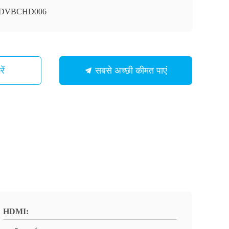
ी-DVBCHD006
ें
सबसे अच्छी कीमत पाएं
HDMI: