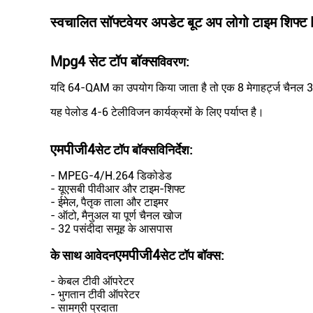
स्वचालित सॉफ्टवेयर अपडेट बूट अप लोगो टाइम शिफ्ट
Mpg4 सेट टॉप बॉक्स
विवरण:
यदि 64-QAM का उपयोग किया जाता है तो एक 8 मेगाहर्ट्ज चैनल 3
यह पेलोड 4-6 टेलीविजन कार्यक्रमों के लिए पर्याप्त है।
एमपीजी4
सेट टॉप बॉक्स
विनिर्देश
:
- MPEG-4/H.264 डिकोडेड
- यूएसबी पीवीआर और टाइम-शिफ्ट
- ईमेल, पैतृक ताला और टाइमर
- ऑटो, मैनुअल या पूर्ण चैनल खोज
- 32 पसंदीदा समूह के आसपास
एमपीजी4
के साथ आवेदन
सेट टॉप बॉक्स
:
- केबल टीवी ऑपरेटर
- भुगतान टीवी ऑपरेटर
- सामग्री प्रदाता