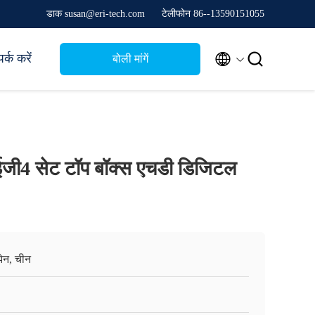
डाक susan@eri-tech.com
टेलीफोन 86--13590151055


र्क करें
बोली मांगें
ईजी4 सेट टॉप बॉक्स एचडी डिजिटल
ेन, चीन