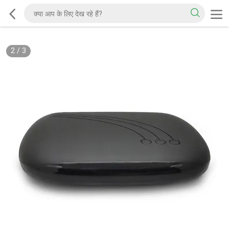
2
/
3