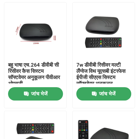
बहु भाषा एच.264 डीवीबी सी
7w डीवीबी रिसीवर मल्टी
रिसीवर कैस सिस्टम
लैंग्वेज विथ यूएसबी इंटरफेस
सॉफ्टवेयर अनुकूलन पीवीआर
ईपीजी सीएएस सिस्टम
ओएसडी
सॉफ्टवेयर अनुकूलन
जांच भेजें
जांच भेजें
होम
उत्पाद
वीआर दिखाएँ