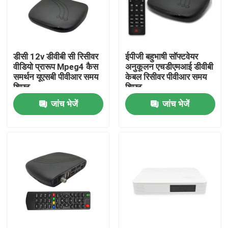
हमारे बारे में
डीसी 12v डीवीबी सी रिसीवर
ईपीजी बहुभाषी सॉफ्टवेयर
फैक्टरी यात्रा
वीडियो प्रारूप Mpeg4 कैस
अनुकूलन एचडीएमआई डीवीबी
समर्थन यूएसबी पीवीआर समय
केबल रिसीवर पीवीआर समय
शिफ्ट
शिफ्ट
गुणवत्ता नियंत्रण
जांच भेजें
जांच भेजें
हमसे संपर्क करें
एक बोली का अनुरोध
टीवी सेट टॉप बॉक्स
डीवीबीसी सेट टॉप बॉक्स