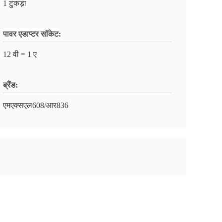
1 टुकड़ा
पावर एडाप्टर सॉकेट:
12 वी = 1 ए
ब्रैंड:
एमएक्सएल608/आर836