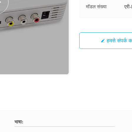
मॉडल संख्या
एर
हमसे संपर्क कर
भाषा: