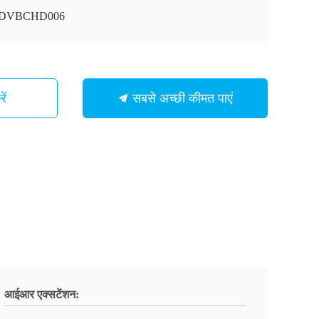
ी-DVBCHD006
ें
सबसे अच्छी कीमत पाएं
आईआर एक्सटेंशन: