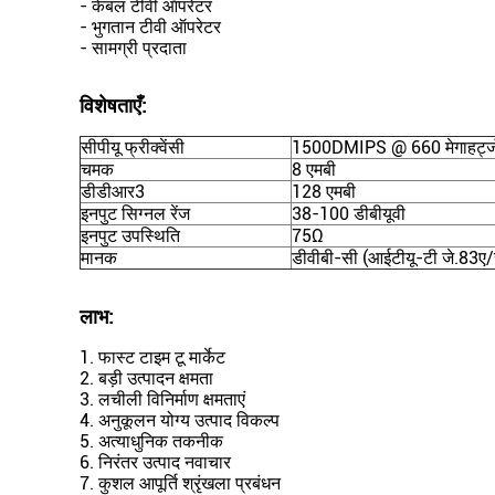
- केबल टीवी ऑपरेटर
- भुगतान टीवी ऑपरेटर
- सामग्री प्रदाता
विशेषताएँ:
सीपीयू फ्रीक्वेंसी
1500DMIPS @ 660 मेगाहर्ट्ज
चमक
8 एमबी
डीडीआर3
128 एमबी
इनपुट सिग्नल रेंज
38-100 डीबीयूवी
इनपुट उपस्थिति
75Ω
मानक
डीवीबी-सी (आईटीयू-टी जे.83ए/
लाभ:
1. फास्ट टाइम टू मार्केट
2. बड़ी उत्पादन क्षमता
3. लचीली विनिर्माण क्षमताएं
4. अनुकूलन योग्य उत्पाद विकल्प
5. अत्याधुनिक तकनीक
6. निरंतर उत्पाद नवाचार
7. कुशल आपूर्ति श्रृंखला प्रबंधन