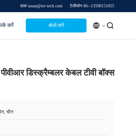
डाक susan@eri-tech.com
टेलीफोन 86--13590151055


र्क करें
बोली मांगें
 पीवीआर डिस्क्रैम्बलर केबल टीवी बॉक्स
ेन, चीन