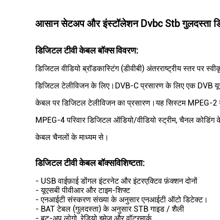
आसान सेटअप और इंस्टॉलेशन Dvbc Stb गुलदस्ता ड
डिजिटल टीवी केबल बॉक्स
विवरण:
डिजिटल वीडियो ब्रॉडकास्टिंग (डीवीबी) अंतरराष्ट्रीय स्तर पर स्वी
डिजिटल टेलीविजन के लिए।DVB-C प्रसारण के लिए एक DVB यूर
केबल पर डिजिटल टेलीविजन का प्रसारण।यह सिस्टम MPEG-2 
MPEG-4 परिवार डिजिटल ऑडियो/वीडियो स्ट्रीम, चैनल कोडिंग 
केबल चैनलों के माध्यम से।
डिजिटल टीवी केबल बॉक्स
विशिष्टता:
- USB वाईफ़ाई डोंगल इंटरनेट और इंटरएक्टिव फ़ंक्शन दोनों
- यूएसबी पीवीआर और टाइम-शिफ्ट
- एनआईटी संस्करण संख्या के अनुसार एनआईटी ऑटो डिटेक्ट।
- BAT टेबल (गुलदस्ता) के अनुसार STB गाइड / शैली
- बूट-अप लोगो, रेडियो इमेज और वॉटरमार्क