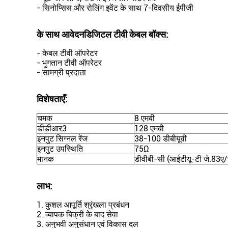
- सिनोप्सिस और रोलिंग इवेंट के साथ 7-दिवसीय ईपीजी
के साथ आवेदन
डिजिटल टीवी केबल बॉक्स
:
- केबल टीवी ऑपरेटर
- भुगतान टीवी ऑपरेटर
- सामग्री प्रदाता
विशेषताएँ:
चमक
8 एमबी
डीडीआर3
128 एमबी
इनपुट सिग्नल रेंज
38-100 डीबीयूवी
इनपुट उपस्थिति
75Ω
मानक
डीवीबी-सी (आईटीयू-टी जे.83ए/
लाभ:
1. कुशल आपूर्ति श्रृंखला प्रबंधन
2. व्यापक बिक्री के बाद सेवा
3. अनुभवी अनुसंधान एवं विकास दल