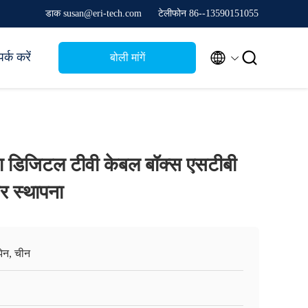
डाक susan@eri-tech.com
टेलीफोन 86--13590151055


र्क करें
बोली मांगें
ता डिजिटल टीवी केबल बॉक्स एसटीबी
 स्थापना
ेन, चीन