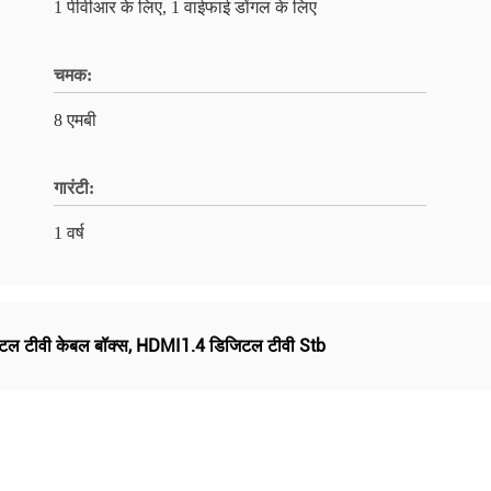
1 पीवीआर के लिए, 1 वाईफाई डोंगल के लिए
चमक:
8 एमबी
गारंटी:
1 वर्ष
ल टीवी केबल बॉक्स
,
HDMI1.4 डिजिटल टीवी Stb