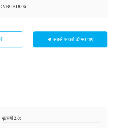
ी-DVBCHD006
ें
सबसे अच्छी कीमत पाएं
यूएसबी 2.0: