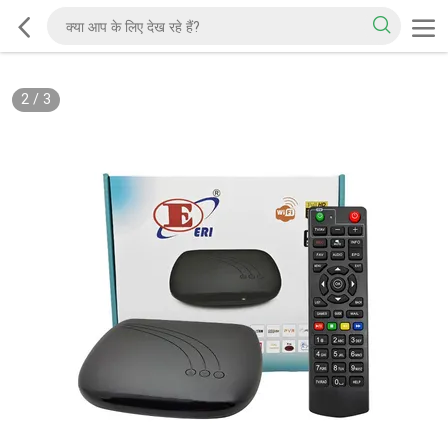
2
/
3