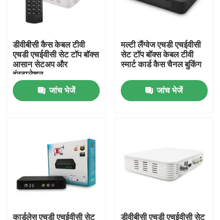
हमारे बारे में
डीवीबीसी कैस केबल टीवी
मल्टी लैंग्वेज एचडी एचईवीसी
एचडी एचईवीसी सेट टॉप बॉक्स
सेट टॉप बॉक्स केबल टीवी
फैक्टरी यात्रा
आसान सेटअप और
स्मार्ट कार्ड कैस चैनल बुकिंग
इंस्टालेशन
जांच भेजें
जांच भेजें
गुणवत्ता नियंत्रण
हमसे संपर्क करें
एक बोली का अनुरोध
टीवी सेट टॉप बॉक्स
डीवीबीसी सेट टॉप बॉक्स
कार्डलेस एचडी एचईवीसी सेट
डीवीबीसी एचडी एचईवीसी सेट