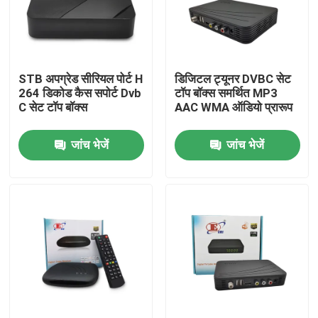
हमारे बारे में
STB अपग्रेड सीरियल पोर्ट H
डिजिटल ट्यूनर DVBC सेट
फैक्टरी यात्रा
264 डिकोड कैस सपोर्ट Dvb
टॉप बॉक्स समर्थित MP3
C सेट टॉप बॉक्स
AAC WMA ऑडियो प्रारूप
गुणवत्ता नियंत्रण
जांच भेजें
जांच भेजें
हमसे संपर्क करें
एक बोली का अनुरोध
टीवी सेट टॉप बॉक्स
डीवीबीसी सेट टॉप बॉक्स