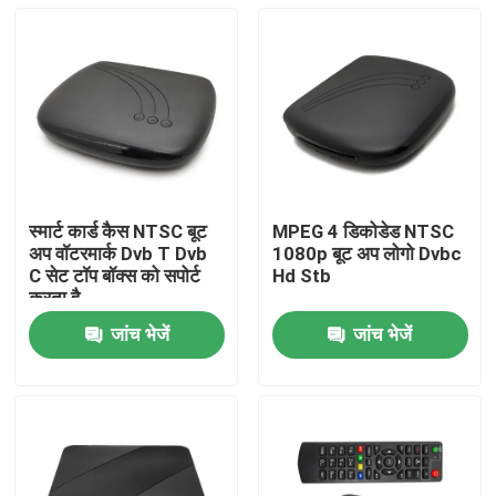
स्मार्ट कार्ड कैस NTSC बूट
MPEG 4 डिकोडेड NTSC
अप वॉटरमार्क Dvb T Dvb
1080p बूट अप लोगो Dvbc
C सेट टॉप बॉक्स को सपोर्ट
Hd Stb
करता है
जांच भेजें
जांच भेजें
होम
उत्पाद
वीआर दिखाएँ