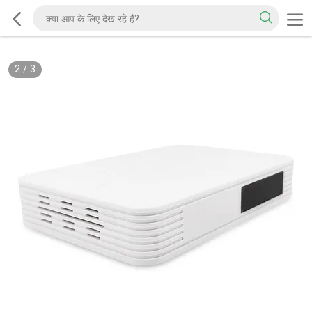
2
/
3