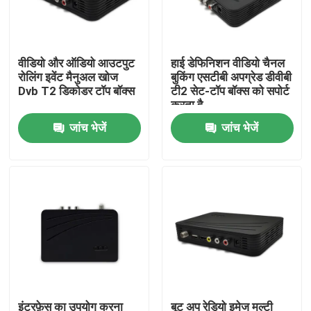
हमारे बारे में
वीडियो और ऑडियो आउटपुट
हाई डेफिनिशन वीडियो चैनल
रोलिंग इवेंट मैनुअल खोज
बुकिंग एसटीबी अपग्रेड डीवीबी
फैक्टरी यात्रा
Dvb T2 डिकोडर टॉप बॉक्स
टी2 सेट-टॉप बॉक्स को सपोर्ट
करता है
जांच भेजें
जांच भेजें
गुणवत्ता नियंत्रण
हमसे संपर्क करें
एक बोली का अनुरोध
टीवी सेट टॉप बॉक्स
डीवीबीसी सेट टॉप बॉक्स
इंटरफ़ेस का उपयोग करना
बूट अप रेडियो इमेज मल्टी