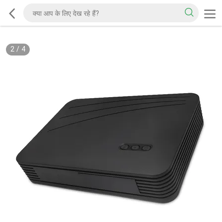
2
/
4