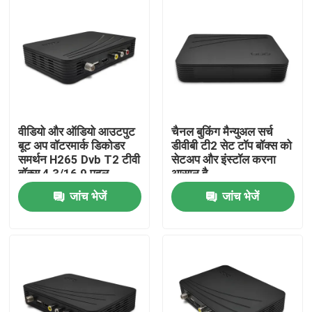
वीडियो और ऑडियो आउटपुट
चैनल बुकिंग मैन्युअल सर्च
बूट अप वॉटरमार्क डिकोडर
डीवीबी टी2 सेट टॉप बॉक्स को
समर्थन H265 Dvb T2 टीवी
सेटअप और इंस्टॉल करना
बॉक्स 4 3/16 9 पहलू
आसान है
अनुपात
जांच भेजें
जांच भेजें
होम
उत्पाद
वीआर दिखाएँ