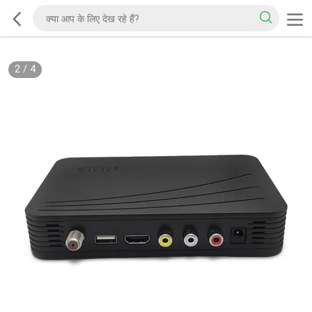
2
/
4