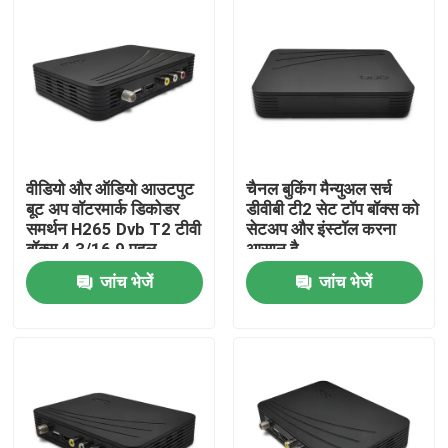
वीडियो और ऑडियो आउटपुट
चैनल बुकिंग मैन्युअल सर्च
बूट अप वॉटरमार्क डिकोडर
डीवीबी टी2 सेट टॉप बॉक्स को
समर्थन H265 Dvb T2 टीवी
सेटअप और इंस्टॉल करना
बॉक्स 4 3/16 9 पहलू
आसान है
अनुपात
जांच भेजें
जांच भेजें
होम
उत्पाद
वीआर दिखाएँ