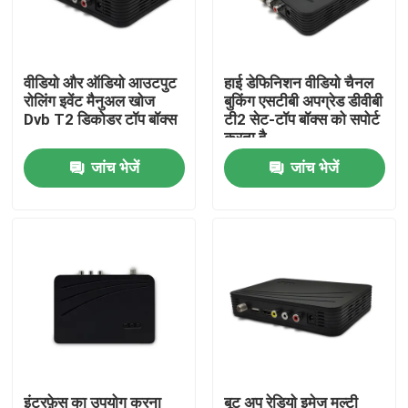
हमारे बारे में
वीडियो और ऑडियो आउटपुट
हाई डेफिनिशन वीडियो चैनल
रोलिंग इवेंट मैनुअल खोज
बुकिंग एसटीबी अपग्रेड डीवीबी
फैक्टरी यात्रा
Dvb T2 डिकोडर टॉप बॉक्स
टी2 सेट-टॉप बॉक्स को सपोर्ट
करता है
जांच भेजें
जांच भेजें
गुणवत्ता नियंत्रण
हमसे संपर्क करें
एक बोली का अनुरोध
टीवी सेट टॉप बॉक्स
डीवीबीसी सेट टॉप बॉक्स
इंटरफ़ेस का उपयोग करना
बूट अप रेडियो इमेज मल्टी