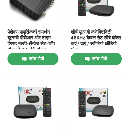
हमारे बारे में
पेशेवर आपूर्तिकर्ता समर्थन
शीर्ष यूएसबी कनेक्टिविटी
फैक्टरी यात्रा
यूएसबी पीवीआर और टाइम-
48KHz केबल सेट शीर्ष बॉक्स
शिफ्ट मल्टी-लैंग्वेज सेट-टॉप
बाएं / दाएं / स्टीरियो ऑडियो
बॉक्स केबल टीवी बॉक्स
मोड
गुणवत्ता नियंत्रण
जांच भेजें
जांच भेजें
हमसे संपर्क करें
एक बोली का अनुरोध
टीवी सेट टॉप बॉक्स
डीवीबीसी सेट टॉप बॉक्स