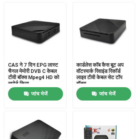
CAS ने 7 दिन EPG लास्ट
कार्डलेस कॉब कैस बूट अप
चैनल मेमोरी DVB C केबल
वॉटरमार्क रिवाइंड रिकॉर्ड
टीवी बॉक्स Mpeg4 HD को
लाइव टीवी केबल सेट टॉप
सपोर्ट किया
बॉक्स
जांच भेजें
जांच भेजें
होम
उत्पाद
वीआर दिखाएँ