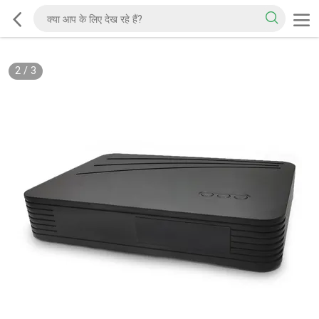
2
/
3