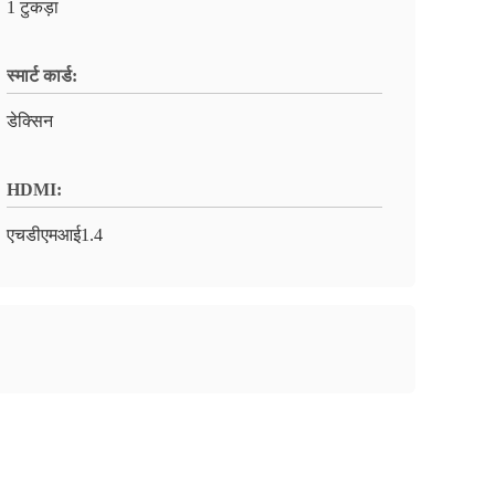
1 टुकड़ा
स्मार्ट कार्ड:
डेक्सिन
HDMI:
एचडीएमआई1.4