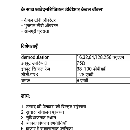
के साथ आवेदन
डिजिटल डीवीआर केबल बॉक्स
:
- केबल टीवी ऑपरेटर
- भुगतान टीवी ऑपरेटर
- सामग्री प्रदाता
विशेषताएँ:
demodulation
16,32,64,128,256 क्यूएएम
इनपुट उपस्थिति
75Ω
इनपुट सिग्नल रेंज
38-100 डीबीयूवी
डीडीआर3
128 एमबी
चमक
8 एमबी
लाभ:
1. उत्पाद की पेशकश की विस्तृत श्रृंखला
2. सुचारू संचालन प्रबंधन
3. सुविधाजनक स्थान
4. व्यापक विपणन रणनीतियाँ
6. बाजार में सकारात्मक प्रतिष्ठा