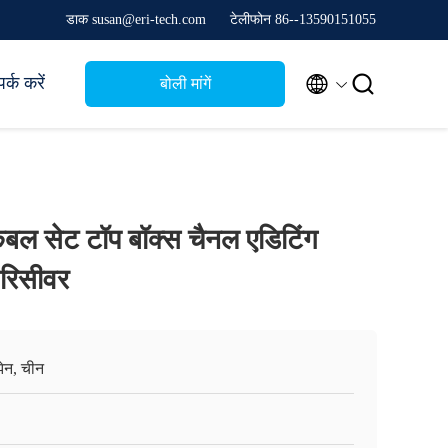
डाक susan@eri-tech.com
टेलीफोन 86--13590151055


र्क करें
बोली मांगें
ेबल सेट टॉप बॉक्स चैनल एडिटिंग
रिसीवर
ेन, चीन