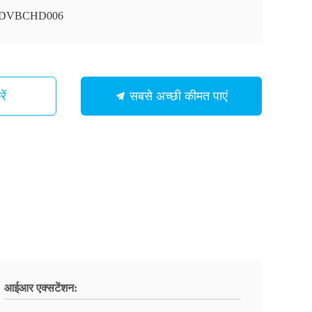
ी-DVBCHD006
ें
सबसे अच्छी कीमत पाएं
आईआर एक्सटेंशन: