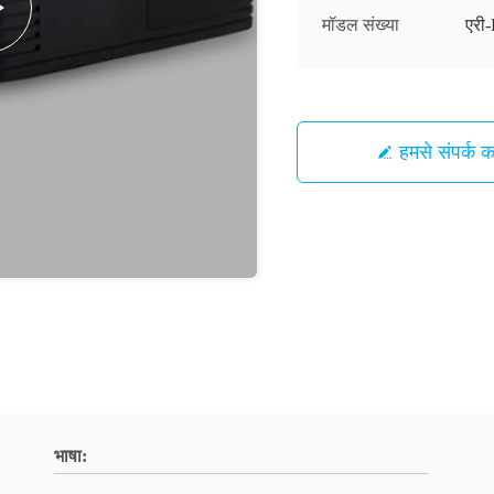
मॉडल संख्या
एर
हमसे संपर्क कर
भाषा: