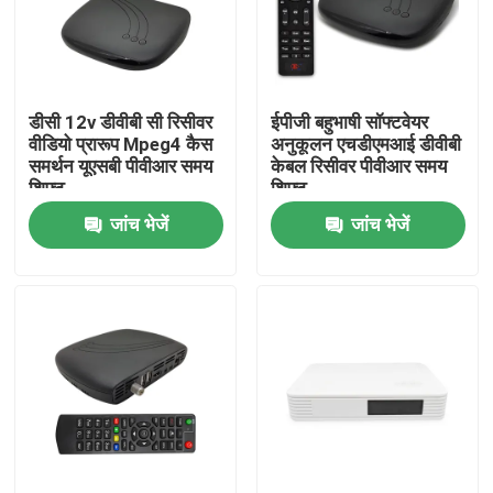
हमारे बारे में
डीसी 12v डीवीबी सी रिसीवर
ईपीजी बहुभाषी सॉफ्टवेयर
फैक्टरी यात्रा
वीडियो प्रारूप Mpeg4 कैस
अनुकूलन एचडीएमआई डीवीबी
समर्थन यूएसबी पीवीआर समय
केबल रिसीवर पीवीआर समय
शिफ्ट
शिफ्ट
गुणवत्ता नियंत्रण
जांच भेजें
जांच भेजें
हमसे संपर्क करें
एक बोली का अनुरोध
टीवी सेट टॉप बॉक्स
डीवीबीसी सेट टॉप बॉक्स