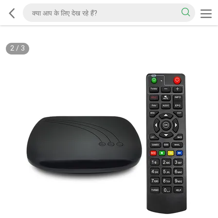
2
/
3