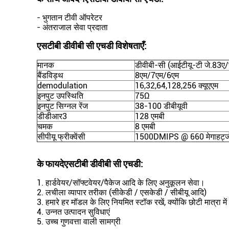
- भुगतान टीवी ऑपरेटर
- अंतराजाल सेवा प्रदाता
एसटीबी डीवीबी सी एचडी
विशेषताएँ:
मानक
डीवीबी-सी (आईटीयू-टी जे.83ए/
बैंडविड्थ
8एम/7एम/6एम
demodulation
16,32,64,128,256 क्यूएएम
इनपुट उपस्थिति
75Ω
इनपुट सिग्नल रेंज
38-100 डीबीयूवी
डीडीआर3
128 एमबी
चमक
8 एमबी
सीपीयू फ्रीक्वेंसी
1500DMIPS @ 660 मेगाहर्ट्ज
के फायदे
एसटीबी डीवीबी सी एचडी
:
1. हार्डवेयर/सॉफ्टवेयर/पैकेज आदि के लिए अनुकूलन सेवा।
2. लचीला व्यापार तरीका (सीकेडी / एसकेडी / सीबीयू आदि)
3. हमारे हर मॉडल के लिए नियमित स्टॉक रखें, क्योंकि छोटी मात्रा
4. उन्नत उत्पादन सुविधाएं
5. उच्च गुणवत्ता वाली सामग्री