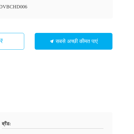
ी-DVBCHD006
ें
सबसे अच्छी कीमत पाएं
ब्रैंड: