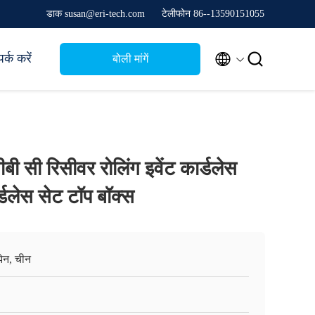
डाक susan@eri-tech.com
टेलीफोन 86--13590151055


र्क करें
बोली मांगें
ी सी रिसीवर रोलिंग इवेंट कार्डलेस
डलेस सेट टॉप बॉक्स
ेन, चीन