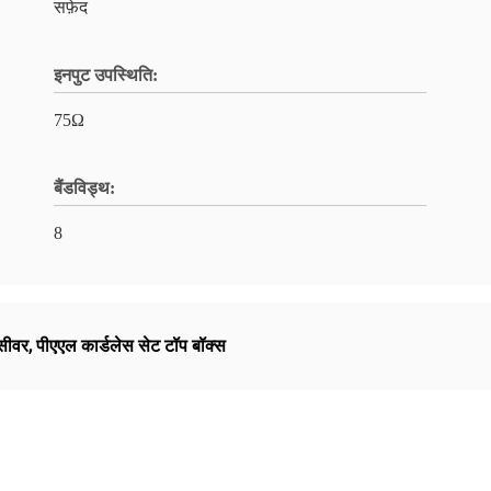
सफ़ेद
इनपुट उपस्थिति:
75Ω
बैंडविड्थ:
8
सीवर
,
पीएएल कार्डलेस सेट टॉप बॉक्स