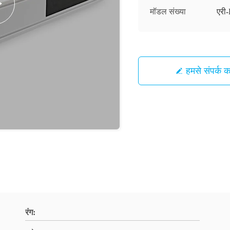
मॉडल संख्या
एर
हमसे संपर्क कर
रंग: