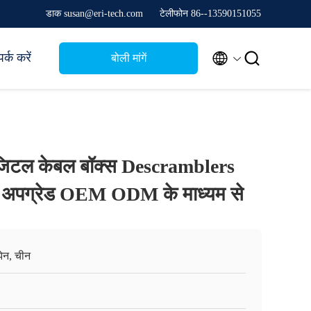
डाक susan@eri-tech.com
टेलीफोन 86--13590151055


र्क करें
बोली मांगें
टल केबल बॉक्स Descramblers
TB अपग्रेड OEM ODM के माध्यम से
ेन, चीन