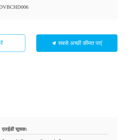
ी-DVBCHD006
ें
सबसे अच्छी कीमत पाएं
एलईडी सूचक: