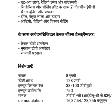
- बूट-अप लोगो, रेडियो इमेज और वॉटरमार्क
- सिनोप्सिस और रोलिंग इवेंट के साथ 7-दिवसीय ईपीजी
- चैनल बुकिंग और संपादन
- ईमेल, पैतृक ताला और टाइमर
- ऑडियो, वीडियो और पिक्चर सेटिंग
के साथ आवेदन
डिजिटल केबल बॉक्स डेस्क्रैम्बलर
:
- केबल टीवी ऑपरेटर
- भुगतान टीवी ऑपरेटर
- सामग्री प्रदाता
विशेषताएँ:
चमक
8 एमबी
डीडीआर3
128 एमबी
इनपुट सिग्नल रेंज
38-100 डीबीयूवी
इनपुट उपस्थिति
75Ω
मानक
डीवीबी-सी (आईटीयू-टी जे.83ए/
demodulation
16,32,64,128,256 क्यूएएम