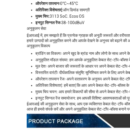
ऑपरेशन तापमानः
0°C~45°C
अतिरिक्त विशेषताएं:
ऑन डिमांड सामग्री
मुख्य चिप:
3113 SoC. Ecos OS
इनपुट सिग्नल रेंजः
38-100dBuV
अनुकूलन सेवा
ईआरआई में, हम समझते हैं कि प्रत्येक ग्राहक की अनूठी जरूरतें और वरीय
हमारे उत्पादों को अनुकूलित करने और आपके देखने के अनुभव को बढ़ाने की अ
अनुकूलन विकल्प
ब्रांडिंग का विकल्पः अपने खुद के ब्रांड नाम और लोगो के साथ अपने
अनुकूलित मॉडल संख्या: हम आपके अनुकूलित केबल सेट-टॉप-बॉक्स के
मूल देशः अपने बाजार की जरूरतों के आधार पर अपने केबल सेट-टॉप-बॉक
विस्तारित वारंटीः दीर्घकालिक संतुष्टि सुनिश्चित करने के लिए अपने 
ऑपरेशन तापमान रेंजः अपने वातावरण के अनुरूप अपने केबल सेट-टॉप
अतिरिक्त विशेषताएं: हमें बताएं कि आप अपने केबल सेट-टॉप-बॉक्स के ल
मुख्य चिप चयन: आप हमारे विकल्पों की सीमा से अपने केबल सेट-टॉप-
इनपुट सिग्नल रेंज समायोजन: हम आपकी विशिष्ट आवश्यकताओं को पूर
ईआरआई की अनुकूलन सेवा के साथ, आप एक व्यक्तिगत केबल सेट-टॉप-बॉक्स 
आज ही हमसे संपर्क करें और अपने अनुकूलित केबल सेट-टॉप-बॉक्स बनाने पर 