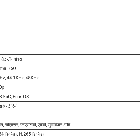
 सेट टॉप बॉक्स
िबाधाः 75Ω
Hz, 44.1KHz, 48KHz
0p
3 SoC, Ecos OS
दाएं/स्टीरियो
सिन, जीएक्सन, एनएसटीवी, एबीवी, सुमाविजन आदि।
4 डिकोडर, H.265 डिकोडर