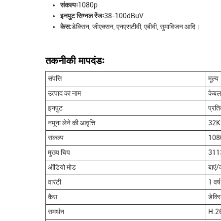
संकल्पः
1080p
इनपुट सिग्नल रेंजः
38-100dBuV
केस:
डेक्सिन, जीएक्सन, एनएसटीवी, एबीवी, सुमाविजन आदि।
तकनीकी मापदंडः
संपत्ति
मूल्य
उत्पाद का नाम
केबल
इनपुट
प्रत
नमूना लेने की आवृत्ति
32K
संकल्प
108
मुख्य चिप
311
ऑडियो मोड
बाएं/
वारंटी
1 वर्ष
कैस
डेक्
समर्थन
H.26