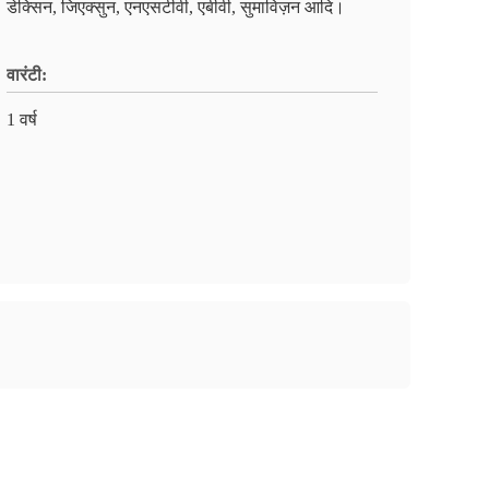
डेक्सिन, जिएक्सुन, एनएसटीवी, एबीवी, सुमाविज़न आदि।
वारंटी:
1 वर्ष