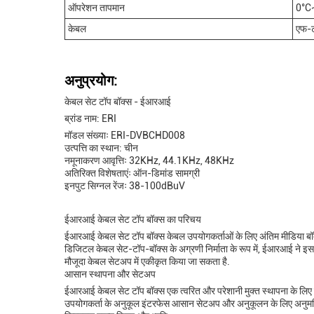
ऑपरेशन तापमान
0°C
केबल
एफ-टा
अनुप्रयोग:
केबल सेट टॉप बॉक्स - ईआरआई
ब्रांड नाम: ERI
मॉडल संख्याः ERI-DVBCHD008
उत्पत्ति का स्थान: चीन
नमूनाकरण आवृत्तिः 32KHz, 44.1KHz, 48KHz
अतिरिक्त विशेषताएंः ऑन-डिमांड सामग्री
इनपुट सिग्नल रेंजः 38-100dBuV
ईआरआई केबल सेट टॉप बॉक्स का परिचय
ईआरआई केबल सेट टॉप बॉक्स केबल उपयोगकर्ताओं के लिए अंतिम मीडिया बॉक
डिजिटल केबल सेट-टॉप-बॉक्स के अग्रणी निर्माता के रूप में, ईआरआई ने इस
मौजूदा केबल सेटअप में एकीकृत किया जा सकता है.
आसान स्थापना और सेटअप
ईआरआई केबल सेट टॉप बॉक्स एक त्वरित और परेशानी मुक्त स्थापना के लि
उपयोगकर्ता के अनुकूल इंटरफेस आसान सेटअप और अनुकूलन के लिए अनुमति द