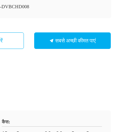
I-DVBCHD008
सबसे अच्छी कीमत पाएं
ें
कैस: