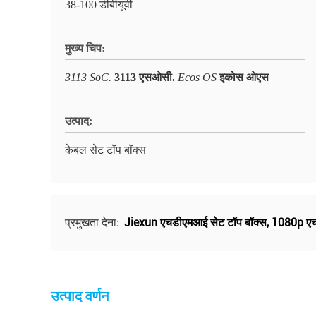
38-100 डीबीयूवी
मुख्य चिप:
3113 SoC.
3113 एसओसी.
Ecos OS
इकोस ओएस
उत्पाद:
केबल सेट टॉप बॉक्स
Jiexun एचडीएमआई सेट टॉप बॉक्स
,
1080p एच
प्रमुखता देना:
उत्पाद वर्णन