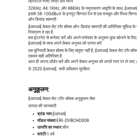
क्रिस्टल स्पष्ट चित्र और ध्वनि
32KHz, 44.1KHz, और 48KHz के नमूनाकरण आवृत्ति के साथ, ईआरआई केबल 
इसके 38-100dBuV के इनपुट सिग्नल रेंज से एक मजबूत और स्थिर सिग्नल स
ऑन डिमांड सामग्री
ईआरआई केबल सेट टॉप बॉक्स ऑन-डिमांड सामग्री की अतिरिक्त सुविधा के सा
नियंत्रण दे रहा है.
बस इंटरनेट से कनेक्ट करें और अपने मनोदशा के अनुरूप कुछ खोजने के लिए ऑन
ईआरआई के साथ अपने केबल अनुभव को उन्नत करें
एक बुनियादी केबल बॉक्स के लिए संतुष्ट नहीं है, ईआरआई केबल सेट टॉप बॉ
एकदम सही अतिरिक्त है.
आज ही अपना ऑर्डर करें और अपने केबल अनुभव को अगले स्तर पर ले जाएं
© 2020 ईआरआई. सभी अधिकार सुरक्षित.
अनुकूलन:
ईआरआई केबल सेट-टॉप-बॉक्स अनुकूलन सेवा
उत्पाद की जानकारी
ब्रांड नाम:
ईआरआई
मॉडल संख्याः
ERI-DVBCHD008
उत्पत्ति का स्थान:
चीन
वारंटीः
1 वर्ष